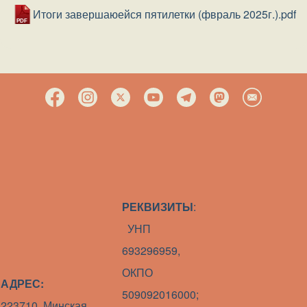
Документ
Итоги завершаюейся пятилетки (фвраль 2025г.).pdf
РЕКВИЗИТЫ
:
УНП
693296959,
ОКПО
АДРЕС:
509092016000;
223710, Минская