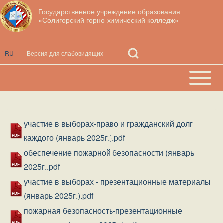
Перейти к основному содержанию
Государственное учреждение образования
«Солигорский горно-химический колледж»
Open
RU
Search
Block
Поиск
Open or
Основная
Close
навигация
horizontal
h
Main
участие в выборах-право и гражданский долг
Документ
Menu
каждого (январь 2025г.).pdf
обеспечение пожарной безопасности (январь
Документ
2025г..pdf
участие в выборах - презентационные материалы
Документ
(январь 2025г.).pdf
пожарная безопасность-презентационные
Документ