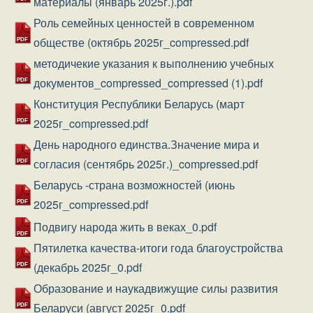
материалы (январь 2025г.).pdf
Роль семейных ценностей в современном
Документ
обществе (октябрь 2025г_compressed.pdf
методичекие указания к выполнению учебных
Документ
документов_compressed_compressed (1).pdf
Конституция Республики Беларусь (март
Документ
2025г_compressed.pdf
День народного единства.Значение мира и
Документ
согласия (сентябрь 2025г.)_compressed.pdf
Беларусь -страна возможностей (июнь
Документ
2025г_compressed.pdf
Документ
Подвигу народа жить в веках_0.pdf
Пятилетка качества-итоги года благоустройства
Документ
(декабрь 2025г_0.pdf
Образование и наукадвижущие силы развития
Документ
Беларуси (август 2025г_0.pdf