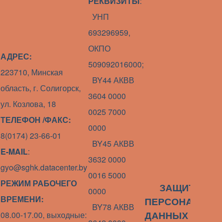
РЕКВИЗИТЫ
:
УНП
693296959,
ОКПО
АДРЕС:
509092016000;
223710, Минская
BY44 АКВВ
область, г. Солигорск,
3604 0000
ул. Козлова, 18
0025 7000
ТЕЛЕФОН /ФАКС:
0000
8(0174) 23-66-01
BY45 АКВВ
E-MAIL
:
3632 0000
gyo@sghk.datacenter.by
0016 5000
РЕЖИМ РАБОЧЕГО
ЗАЩИТА
0000
ВРЕМЕНИ:
ПЕРСОНАЛЬНЫ
BY78 АКВВ
08.00-17.00, выходные:
ДАННЫХ