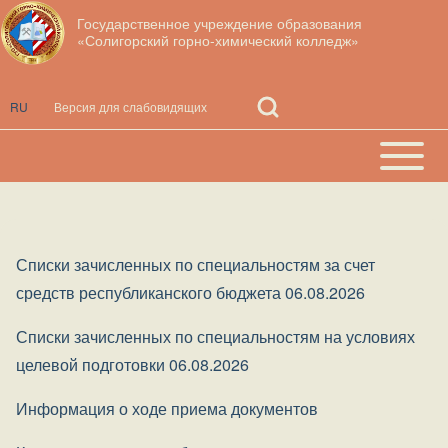
Перейти к основному содержанию
Государственное учреждение образования
«Солигорский горно-химический колледж»
Open
RU
Search
Block
Поиск
Open or
Основная
Close
навигация
horizontal
h
Main
Списки зачисленных по специальностям за счет
Menu
средств республиканского бюджета 06.08.2026
Списки зачисленных по специальностям на условиях
целевой подготовки 06.08.2026
Информация о ходе приема документов