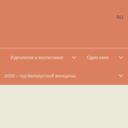
RU
телям подменю
Идеология и воспитание
Идеология и воспитание подменю
Одно окно
Од
2026 – год белорусской женщины