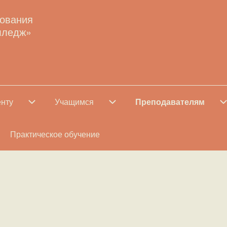
зования
лледж»
енту
Абитуриенту подменю
Учащимся
Учащимся подменю
Преподавателям
Преподава
ля
Практическое обучение